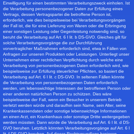
Einwilligung für einen bestimmten Verarbeitungszweck einholen. Ist
die Verarbeitung personenbezogener Daten zur Erfüllung eines
Vertrags, dessen Vertragspartei die betroffene Person ist,
erforderlich, wie dies beispielsweise bei Verarbeitungsvorgängen
der Fall ist, die für eine Lieferung von Waren oder die Erbringung
einer sonstigen Leistung oder Gegenleistung notwendig sind, so
beruht die Verarbeitung auf Art. 6 I lit. b DS-GVO. Gleiches gilt für
solche Verarbeitungsvorgänge die zur Durchführung
vorvertraglicher Maßnahmen erforderlich sind, etwa in Fällen von
Anfragen zur unseren Produkten oder Leistungen. Unterliegt unser
Unternehmen einer rechtlichen Verpflichtung durch welche eine
Verarbeitung von personenbezogenen Daten erforderlich wird, wie
beispielsweise zur Erfüllung steuerlicher Pflichten, so basiert die
Verarbeitung auf Art. 6 I lit. c DS-GVO. In seltenen Fällen könnte
die Verarbeitung von personenbezogenen Daten erforderlich
werden, um lebenswichtige Interessen der betroffenen Person oder
einer anderen natürlichen Person zu schützen. Dies wäre
beispielsweise der Fall, wenn ein Besucher in unserem Betrieb
verletzt werden würde und daraufhin sein Name, sein Alter, seine
Krankenkassendaten oder sonstige lebenswichtige Informationen
an einen Arzt, ein Krankenhaus oder sonstige Dritte weitergegeben
werden müssten. Dann würde die Verarbeitung auf Art. 6 I lit. d DS-
GVO beruhen. Letztlich könnten Verarbeitungsvorgänge auf Art. 6 I
lit. f DS-GVO beruhen. Auf dieser Rechtsgrundlage basieren